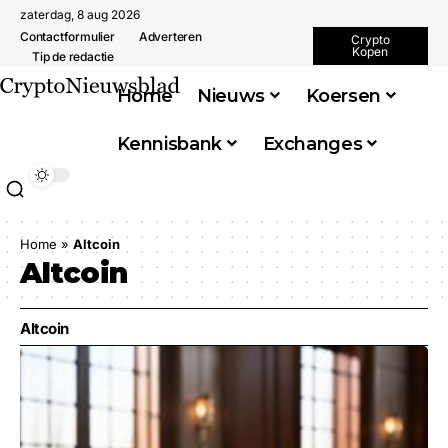
zaterdag, 8 aug 2026
Contactformulier
Adverteren
Crypto
Kopen
Tip de redactie
Home
Nieuws
Koersen
Kennisbank
Exchanges
Home
»
Altcoin
Altcoin
Altcoin