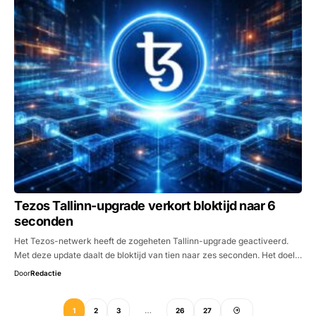
Tezos Tallinn-upgrade verkort bloktijd naar 6
seconden
Het Tezos-netwerk heeft de zogeheten Tallinn-upgrade geactiveerd.
Met deze update daalt de bloktijd van tien naar zes seconden. Het doel…
Door
Redactie
1
2
3
…
26
27