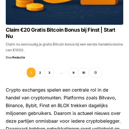
Claim €20 Gratis Bitcoin Bonus bij Finst | Start
Nu
Claim nu eenvoudig je gratis Bitcoin bonus bij een eerste handelsvolume
van €1000.
Door
Redactie
1
2
3
…
9
10
Crypto exchanges spelen een centrale rol in de
handel van cryptomunten. Platforms zoals Bitvavo,
Binance, Bybit, Finst en BLOX trekken dagelijks
miljoenen gebruikers. Daarom is actueel nieuws over
deze partijen onmisbaar voor iedere cryptobelegger.
Daarnaast hebben ontwikkelingen rond veiligheid en