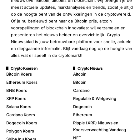
nieuws over Bitcoin, altcoins en blockchain. Wij brengen je de
meest actuele updates, marktanalyses en trends, zodat je altijd
op de hoogte bent van de ontwikkelingen in de cryptowereld.
Of je nu benieuwd bent naar de Bitcoin prijs, altcoin
voorspellingen of blockchain innovaties: wij verzamelen en
presenteren het nieuws helder en overzichtelijk. Crypto
Nieuwsblad is jouw betrouwbare platform voor snelle, actuele
en diepgaande informatie. Blijf vandaag nog op de hoogte van
alles wat er speelt in de cryptomarkt!
Crypto Koersen
Crypto Nieuws
Bitcoin Koers
Altcoin
Ethereum Koers
Bitcoin
BNB Koers
Cardano
XRP Koers
Regulatie & Wetgeving
Solana Koers
Dogecoin
Cardano Koers
Ethereum
Dogecoin Koers
Ripple (XRP) Nieuws en
Koersverwachting Vandaag
Polygon Koers
NFT
Shiba Inu Koers