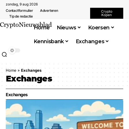
zondag, 9 aug 2026
Contactformulier
Adverteren
Crypto
Kopen
Tip de redactie
Home
Nieuws
Koersen
Kennisbank
Exchanges
Home
»
Exchanges
Exchanges
Exchanges