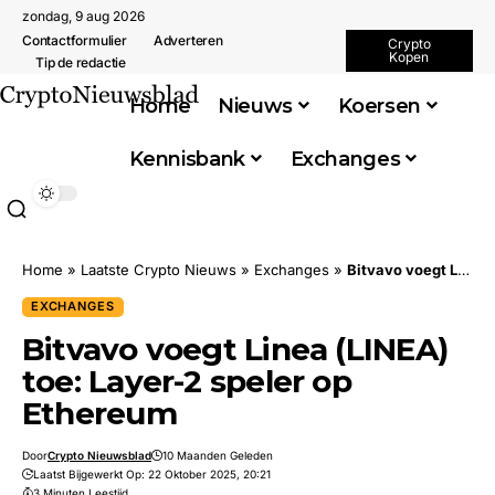
zondag, 9 aug 2026
Contactformulier
Adverteren
Crypto
Kopen
Tip de redactie
Home
Nieuws
Koersen
Kennisbank
Exchanges
Home
»
Laatste Crypto Nieuws
»
Exchanges
»
Bitvavo voegt Linea (LINEA) toe: Layer-2 speler op Ethereum
EXCHANGES
Bitvavo voegt Linea (LINEA)
toe: Layer-2 speler op
Ethereum
Door
Crypto Nieuwsblad
10 Maanden Geleden
Laatst Bijgewerkt Op: 22 Oktober 2025, 20:21
3 Minuten Leestijd