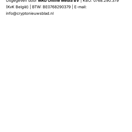
Uitgegeven door
MKG Online Media BV
| KBO: 0768.290.379
(KvK België) | BTW: BE0768290379 | E-mail:
info@cryptonieuwsblad.nl