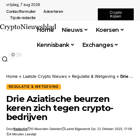
vrijdag, 7 aug 2026
Contactformulier
Adverteren
Crypto
Kopen
Tip de redactie
Home
Nieuws
Koersen
Kennisbank
Exchanges
Home
»
Laatste Crypto Nieuws
»
Regulatie & Wetgeving
»
Drie Aziatische beurzen keren zich tegen crypto-bedrijven
REGULATIE & WETGEVING
Drie Aziatische beurzen
keren zich tegen crypto-
bedrijven
Door
Redactie
10 Maanden Geleden
Laatst Bijgewerkt Op: 22 Oktober 2025, 17:09
4 Minuten Leestijd