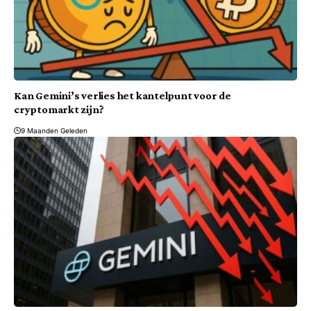
Kan Gemini’s verlies het kantelpunt voor de
cryptomarkt zijn?
9 Maanden Geleden