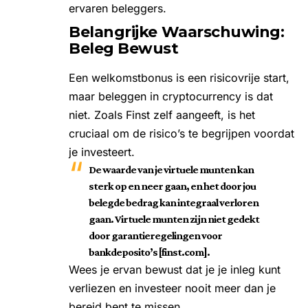
ervaren beleggers.
Belangrijke Waarschuwing:
Beleg Bewust
Een welkomstbonus is een risicovrije start,
maar beleggen in cryptocurrency is dat
niet. Zoals Finst zelf aangeeft, is het
cruciaal om de risico’s te begrijpen voordat
je investeert.
De waarde van je virtuele munten kan
sterk op en neer gaan, en het door jou
belegde bedrag kan integraal verloren
gaan. Virtuele munten zijn niet gedekt
door garantieregelingen voor
bankdeposito’s [finst.com].
Wees je ervan bewust dat je je inleg kunt
verliezen en investeer nooit meer dan je
bereid bent te missen.