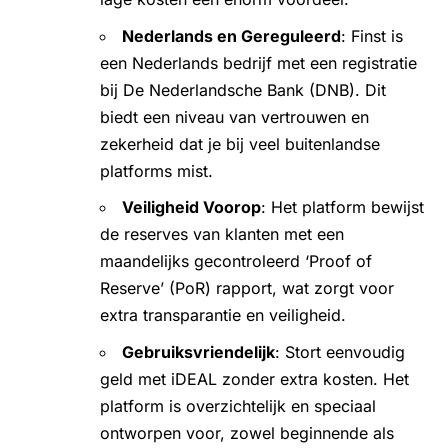
Nederlands en Gereguleerd
: Finst is
een Nederlands bedrijf met een registratie
bij De Nederlandsche Bank (DNB). Dit
biedt een niveau van vertrouwen en
zekerheid dat je bij veel buitenlandse
platforms mist.
Veiligheid Voorop
: Het platform bewijst
de reserves van klanten met een
maandelijks gecontroleerd ‘Proof of
Reserve’ (PoR) rapport, wat zorgt voor
extra transparantie en veiligheid.
Gebruiksvriendelijk
: Stort eenvoudig
geld met iDEAL zonder extra kosten. Het
platform is overzichtelijk en speciaal
ontworpen voor, zowel beginnende als