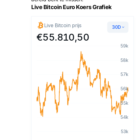
Live Bitcoin Euro Koers Grafiek