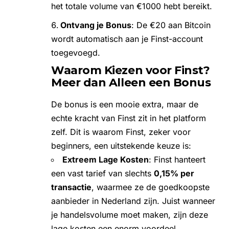
het totale volume van €1000 hebt bereikt.
Ontvang je Bonus
: De €20 aan Bitcoin
wordt automatisch aan je Finst-account
toegevoegd.
Waarom Kiezen voor Finst?
Meer dan Alleen een Bonus
De bonus is een mooie extra, maar de
echte kracht van Finst zit in het platform
zelf. Dit is waarom Finst, zeker voor
beginners, een uitstekende keuze is:
Extreem Lage Kosten
: Finst hanteert
een vast tarief van slechts
0,15% per
transactie
, waarmee ze de goedkoopste
aanbieder in Nederland zijn. Juist wanneer
je handelsvolume moet maken, zijn deze
lage kosten een enorm voordeel.