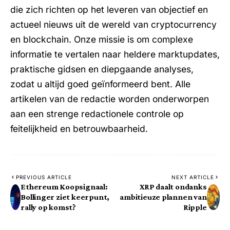
die zich richten op het leveren van objectief en
actueel nieuws uit de wereld van cryptocurrency
en blockchain. Onze missie is om complexe
informatie te vertalen naar heldere marktupdates,
praktische gidsen en diepgaande analyses,
zodat u altijd goed geïnformeerd bent. Alle
artikelen van de redactie worden onderworpen
aan een strenge redactionele controle op
feitelijkheid en betrouwbaarheid.
PREVIOUS ARTICLE
NEXT ARTICLE
Ethereum Koopsignaal:
XRP daalt ondanks
Bollinger ziet keerpunt,
ambitieuze plannen van
rally op komst?
Ripple