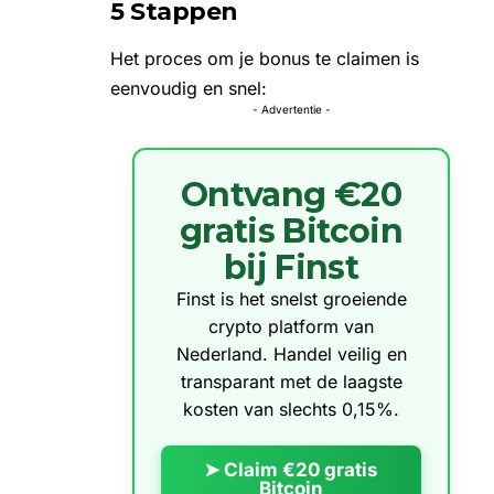
5 Stappen
Het proces om je bonus te claimen is
eenvoudig en snel:
- Advertentie -
Ontvang €20
gratis Bitcoin
bij Finst
Finst is het snelst groeiende
crypto platform van
Nederland. Handel veilig en
transparant met de laagste
kosten van slechts 0,15%.
➤ Claim €20 gratis
Bitcoin