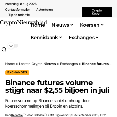
zaterdag, 8 aug 2026
Contactformulier
Adverteren
Crypto
Kopen
Tip de redactie
Home
Nieuws
Koersen
Kennisbank
Exchanges
Home
»
Laatste Crypto Nieuws
»
Exchanges
»
Binance futures volume stijgt naar $2,55 biljoen in juli
EXCHANGES
Binance futures volume
stijgt naar $2,55 biljoen in juli
Futuresvolume op Binance schiet omhoog door
koersschommelingen bij Bitcoin en altcoins.
Door
Redactie
1 Jaar Geleden
Laatst Bijgewerkt Op: 25 September 2025, 13:12