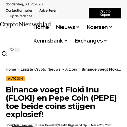
donderdag, 6 aug 2026
Contactformulier
Adverteren
Crypto
Kopen
Tip de redactie
Home
Nieuws
Koersen
Kennisbank
Exchanges
Home
»
Laatste Crypto Nieuws
»
Altcoin
»
Binance voegt Floki Inu (FLOKI) en Pepe Coin (PEPE) toe beide coins stijgen explosief!
ALTCOIN
Binance voegt Floki Inu
(FLOKI) en Pepe Coin (PEPE)
toe beide coins stijgen
explosief!
Door
Christiaan Vos
3 Jaar Geleden
Laatst Bijgewerkt Op: 5 Mei 2023, 23:18