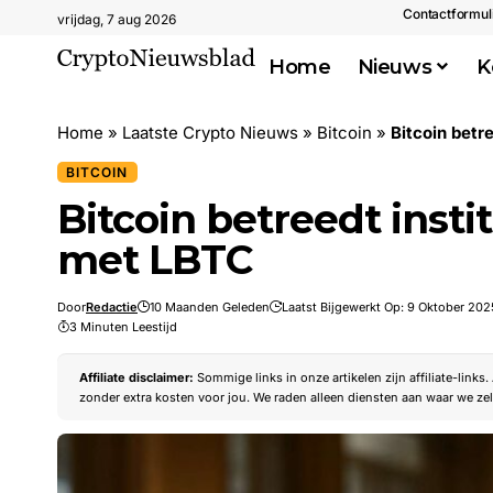
Contactformul
vrijdag, 7 aug 2026
Home
Nieuws
K
Home
»
Laatste Crypto Nieuws
»
Bitcoin
»
Bitcoin betr
BITCOIN
Bitcoin betreedt inst
met LBTC
Door
Redactie
10 Maanden Geleden
Laatst Bijgewerkt Op: 9 Oktober 202
3 Minuten Leestijd
Affiliate disclaimer:
Sommige links in onze artikelen zijn affiliate-links
zonder extra kosten voor jou. We raden alleen diensten aan waar we zel