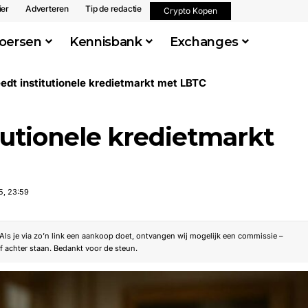
ier
Adverteren
Tip de redactie
Crypto Kopen
oersen
Kennisbank
Exchanges
eedt institutionele kredietmarkt met LBTC
itutionele kredietmarkt
5, 23:59
. Als je via zo’n link een aankoop doet, ontvangen wij mogelijk een commissie –
f achter staan. Bedankt voor de steun.