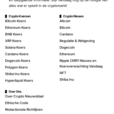
en diepgaande informatie. Blijf vandaag nog op de hoogte van
alles wat er speelt in de cryptomarkt!
Crypto Koersen
Crypto Nieuws
Bitcoin Koers
Altcoin
Ethereum Koers
Bitcoin
BNB Koers
Cardano
XRP Koers
Regulatie & Wetgeving
Solana Koers
Dogecoin
Cardano Koers
Ethereum
Dogecoin Koers
Ripple (XRP) Nieuws en
Koersverwachting Vandaag
Polygon Koers
NFT
Shiba Inu Koers
Shiba Inu
Hyperliquid Koers
Over Ons
Over Crypto Nieuwsblad
Ethische Code
Redactionele Richtlijnen