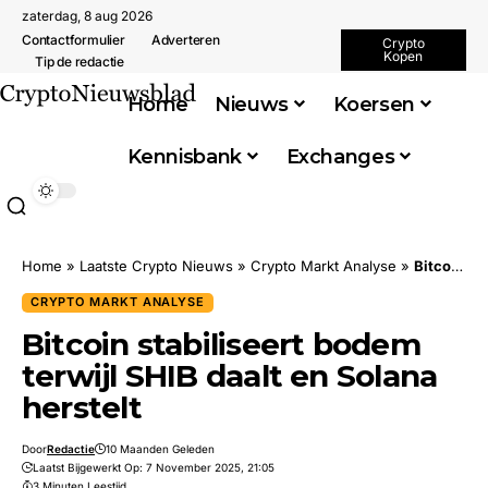
zaterdag, 8 aug 2026
Contactformulier
Adverteren
Crypto
Kopen
Tip de redactie
Home
Nieuws
Koersen
Kennisbank
Exchanges
Home
»
Laatste Crypto Nieuws
»
Crypto Markt Analyse
»
Bitcoin stabiliseert bodem terwijl SHIB daalt en Solana herstelt
CRYPTO MARKT ANALYSE
Bitcoin stabiliseert bodem
terwijl SHIB daalt en Solana
herstelt
Door
Redactie
10 Maanden Geleden
Laatst Bijgewerkt Op: 7 November 2025, 21:05
3 Minuten Leestijd