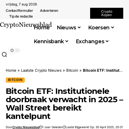
vrijdag, 7 aug 2026
Contactformulier
Adverteren
Crypto
Kopen
Tip de redactie
Home
Nieuws
Koersen
Kennisbank
Exchanges
Home
»
Laatste Crypto Nieuws
»
Bitcoin
»
Bitcoin ETF: Institutionele doorbraak verwacht in 2025 – Wall Street bereikt kantelpunt
BITCOIN
Bitcoin ETF: Institutionele
doorbraak verwacht in 2025 –
Wall Street bereikt
kantelpunt
Door
Crypto Nieuwsblad
1 Jaar Geleden
Laatst Bijgewerkt Op: 30 April 2025, 20:31