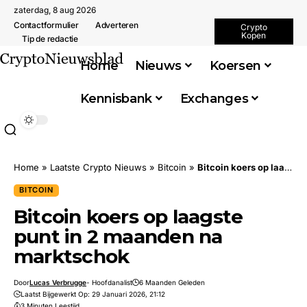
zaterdag, 8 aug 2026
Contactformulier
Adverteren
Crypto
Kopen
Tip de redactie
Home
Nieuws
Koersen
Kennisbank
Exchanges
Home
»
Laatste Crypto Nieuws
»
Bitcoin
»
Bitcoin koers op laagste punt in 2 maanden na marktschok
BITCOIN
Bitcoin koers op laagste
punt in 2 maanden na
marktschok
Door
Lucas Verbrugge
- Hoofdanalist
6 Maanden Geleden
Laatst Bijgewerkt Op: 29 Januari 2026, 21:12
3 Minuten Leestijd