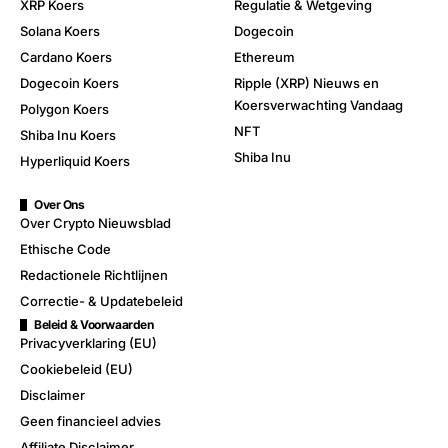
XRP Koers
Regulatie & Wetgeving
Solana Koers
Dogecoin
Cardano Koers
Ethereum
Dogecoin Koers
Ripple (XRP) Nieuws en
Koersverwachting Vandaag
Polygon Koers
NFT
Shiba Inu Koers
Shiba Inu
Hyperliquid Koers
Over Ons
Over Crypto Nieuwsblad
Ethische Code
Redactionele Richtlijnen
Correctie- & Updatebeleid
Beleid & Voorwaarden
Privacyverklaring (EU)
Cookiebeleid (EU)
Disclaimer
Geen financieel advies
Affiliate Disclaimer