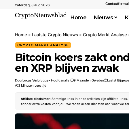
Contactformul
zaterdag, 8 aug 2026
Home
Nieuws
K
Home
»
Laatste Crypto Nieuws
»
Crypto Markt Analyse
CRYPTO MARKT ANALYSE
Bitcoin koers zakt on
en XRP blijven zwak
Door
Lucas Verbrugge
- Hoofdanalist
9 Maanden Geleden
Laatst Bijgewe
3 Minuten Leestijd
Affiliate disclaimer:
Sommige links in onze artikelen zijn affiliate-links
zonder extra kosten voor jou. We raden alleen diensten aan waar we zel