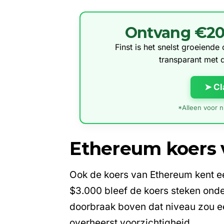
Ontvang €20 g
Finst is het snelst groeiend
transparant met 
➤ Cl
*Alleen voor ni
Ethereum koers v
Ook de
koers van Ethereum
kent e
$3.000 bleef de koers steken ond
doorbraak boven dat niveau zou ee
overheerst voorzichtigheid.