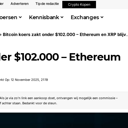
ier
Adverteren
Tip de redactie
Crypto Kopen
oersen
Kennisbank
Exchanges
»
Bitcoin koers zakt onder $102.000 – Ethereum en XRP blijven zwak
der $102.000 – Ethereum
rkt Op: 12 November 2025, 21:19
. Als je via zo’n link een aankoop doet, ontvangen wij mogelijk een commissie –
f achter staan. Bedankt voor de steun.