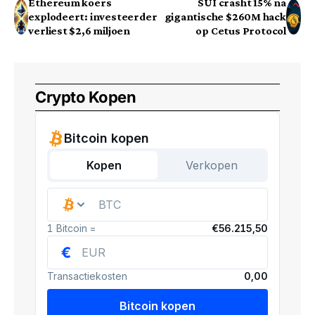
Ethereum koers
SUI crasht 15% na
explodeert: investeerder
gigantische $260M hack
verliest $2,6 miljoen
op Cetus Protocol
Crypto Kopen