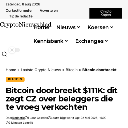
zaterdag, 8 aug 2026
Contactformulier
Adverteren
Crypto
Kopen
Tip de redactie
Home
Nieuws
Koersen
Kennisbank
Exchanges
Home
»
Laatste Crypto Nieuws
»
Bitcoin
»
Bitcoin doorbreekt $111K: dit zegt CZ over beleggers die te vroeg verkochten
BITCOIN
Bitcoin doorbreekt $111K: dit
zegt CZ over beleggers die
te vroeg verkochten
Door
Redactie
1 Jaar Geleden
Laatst Bijgewerkt Op: 22 Mei 2025, 16:00
2 Minuten Leestijd