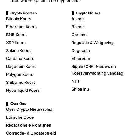
alles wat er speelt in de cryptomarkt!
Crypto Koersen
Crypto Nieuws
Bitcoin Koers
Altcoin
Ethereum Koers
Bitcoin
BNB Koers
Cardano
XRP Koers
Regulatie & Wetgeving
Solana Koers
Dogecoin
Cardano Koers
Ethereum
Dogecoin Koers
Ripple (XRP) Nieuws en
Koersverwachting Vandaag
Polygon Koers
NFT
Shiba Inu Koers
Shiba Inu
Hyperliquid Koers
Over Ons
Over Crypto Nieuwsblad
Ethische Code
Redactionele Richtlijnen
Correctie- & Updatebeleid