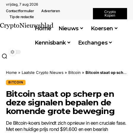
vrijdag, 7 aug 2026
Contactformulier
Adverteren
Crypto
Kopen
Tip de redactie
Home
Nieuws
Koersen
Kennisbank
Exchanges
Home
»
Laatste Crypto Nieuws
»
Bitcoin
»
Bitcoin staat op scherp en deze signalen bepalen de komende grote beweging
BITCOIN
Bitcoin staat op scherp en
deze signalen bepalen de
komende grote beweging
De Bitcoin-koers bevindt zich opnieuw in een cruciale fase.
Met een huidige prijs rond $91.600 en een bearish