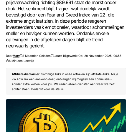
prijsverwachting richting $89.991 staat de markt onder
druk. Het sentiment blijft fragiel, wat duidelijk wordt
bevestigd door een Fear and Greed Index van 22, die
extreme angst laat zien. In deze periode reageren
investeerders vaak emotioneler, waardoor schommelingen
sneller en heviger kunnen worden. Ondanks enkele
oplevingen in de afgelopen dagen blijft de trend
neerwaarts gericht.
Door
Matt
8 Maanden Geleden
Laatst Bijgewerkt Op: 28 November 2025, 06:55
6 Minuten Leestijd
Affiliate disclaimer:
Sommige links in onze artikelen zijn affiliate-links. Als je
via zo’n link een aankoop doet, ontvangen wij mogelijk een commissie –
zonder extra kosten voor jou. We raden alleen diensten aan waar we zelf
achter staan. Bedankt voor de steun.