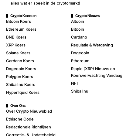
alles wat er speelt in de cryptomarkt!
Crypto Koersen
Crypto Nieuws
Bitcoin Koers
Altcoin
Ethereum Koers
Bitcoin
BNB Koers
Cardano
XRP Koers
Regulatie & Wetgeving
Solana Koers
Dogecoin
Cardano Koers
Ethereum
Dogecoin Koers
Ripple (XRP) Nieuws en
Koersverwachting Vandaag
Polygon Koers
NFT
Shiba Inu Koers
Shiba Inu
Hyperliquid Koers
Over Ons
Over Crypto Nieuwsblad
Ethische Code
Redactionele Richtlijnen
Correctie- & Updatebeleid