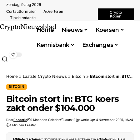
zondag, 9 aug 2026
Contactformulier
Adverteren
Crypto
Kopen
Tip de redactie
Home
Nieuws
Koersen
Kennisbank
Exchanges
Home
»
Laatste Crypto Nieuws
»
Bitcoin
»
Bitcoin stort in: BTC koers zakt onder $104.000
BITCOIN
Bitcoin stort in: BTC koers
zakt onder $104.000
Door
Redactie
9 Maanden Geleden
Laatst Bijgewerkt Op: 4 November 2025, 16:24
4 Minuten Leestijd
Affiliate disclaimer:
Sommige links in onze artikelen zijn affiliate-links. Als je