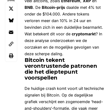
veel altcoins, zoals
Ethereum
,
XRP
en
SHARE
BNB
. De
Bitcoin-prijs
daalde met 4% tot
onder de $104.000. Andere tokens
verloren meer dan 10% in 24 uur en
bevinden zich in een duidelijke bearmarkt.
Wat betekent dit voor de
cryptomarkt
? In
deze analyse onderzoeken we de
oorzaken en de mogelijke gevolgen van
deze scherpe daling.
Bitcoin tekent
verontrustende patronen
die het dieptepunt
voorspellen
De huidige crash komt voort uit technische
signalen bij Bitcoin. Op de dagelijkse
grafiek verschijnt een zogenoemde ‘head-
and-shoulders’-formatie, die vaak meer