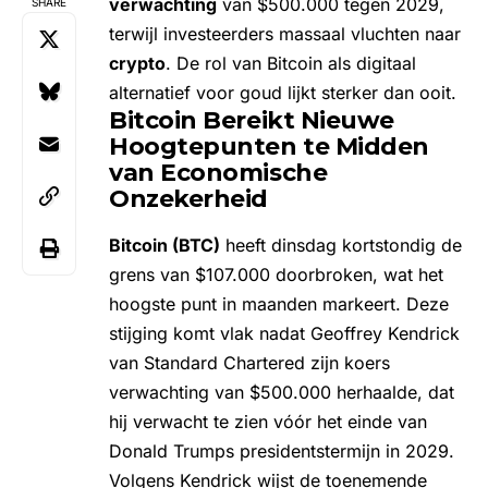
verwachting
van $500.000 tegen 2029,
SHARE
terwijl investeerders massaal vluchten naar
crypto
. De rol van Bitcoin als digitaal
alternatief voor goud lijkt sterker dan ooit.
Bitcoin Bereikt Nieuwe
Hoogtepunten te Midden
van Economische
Onzekerheid
Bitcoin (BTC)
heeft dinsdag kortstondig de
grens van $107.000 doorbroken, wat het
hoogste punt in maanden markeert. Deze
stijging komt vlak nadat Geoffrey Kendrick
van Standard Chartered zijn koers
verwachting van $500.000 herhaalde, dat
hij verwacht te zien vóór het einde van
Donald Trumps presidentstermijn in 2029.
Volgens Kendrick wijst de toenemende