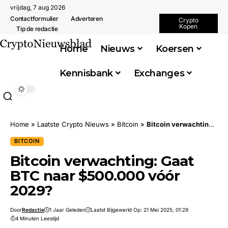
vrijdag, 7 aug 2026
Contactformulier
Adverteren
Crypto
Kopen
Tip de redactie
Home
Nieuws
Koersen
Kennisbank
Exchanges
Home
»
Laatste Crypto Nieuws
»
Bitcoin
»
Bitcoin verwachting: Gaat BTC naar $500.000 vóór 2029?
BITCOIN
Bitcoin verwachting: Gaat
BTC naar $500.000 vóór
2029?
Door
Redactie
1 Jaar Geleden
Laatst Bijgewerkt Op: 21 Mei 2025, 01:29
4 Minuten Leestijd