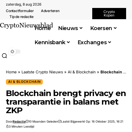
zaterdag, 8 aug 2026
Contactformulier
Adverteren
Crypto
Kopen
Tip de redactie
Home
Nieuws
Koersen
Kennisbank
Exchanges
Home
»
Laatste Crypto Nieuws
»
AI & Blockchain
»
Blockchain brengt privacy en transparantie in balans met ZKP
AI & BLOCKCHAIN
Blockchain brengt privacy en
transparantie in balans met
ZKP
Door
Redactie
10 Maanden Geleden
Laatst Bijgewerkt Op: 16 Oktober 2025, 16:21
3 Minuten Leestijd