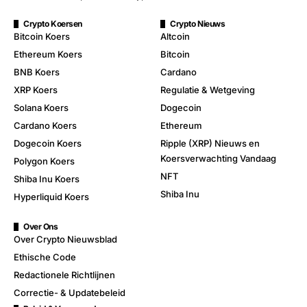
Crypto Koersen
Crypto Nieuws
Bitcoin Koers
Altcoin
Ethereum Koers
Bitcoin
BNB Koers
Cardano
XRP Koers
Regulatie & Wetgeving
Solana Koers
Dogecoin
Cardano Koers
Ethereum
Dogecoin Koers
Ripple (XRP) Nieuws en
Koersverwachting Vandaag
Polygon Koers
NFT
Shiba Inu Koers
Shiba Inu
Hyperliquid Koers
Over Ons
Over Crypto Nieuwsblad
Ethische Code
Redactionele Richtlijnen
Correctie- & Updatebeleid