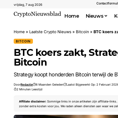
Contactformul
vrijdag, 7 aug 2026
Home
Nieuws
K
Home
»
Laatste Crypto Nieuws
»
Bitcoin
»
BTC koers za
BITCOIN
BTC koers zakt, Stra
Bitcoin
Strategy koopt honderden Bitcoin terwijl de 
Door
Redactie
6 Maanden Geleden
Laatst Bijgewerkt Op: 2 Februari 2026
2 Minuten Leestijd
Affiliate disclaimer:
Sommige links in onze artikelen zijn affiliate-links
zonder extra kosten voor jou. We raden alleen diensten aan waar we zel