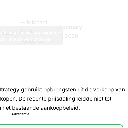
— Michael
February
Saylor
arketing cookies te accepteren
5iYIMARJX
1, 2026
eze inhoud in te schakelen
(@saylor)
 Strategy gebruikt opbrengsten uit de verkoop van
open. De recente prijsdaling leidde niet tot
van het bestaande aankoopbeleid.
- Advertentie -