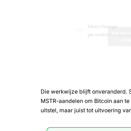
More Orange.
Klik om m
pic.twitter.com/b
en d
Die werkwijze blijft onveranderd.
MSTR-aandelen om Bitcoin aan te k
uitstel, maar juist tot uitvoering 