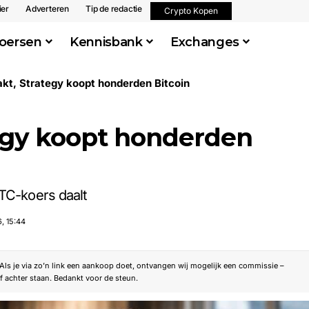
ier
Adverteren
Tip de redactie
Crypto Kopen
oersen
Kennisbank
Exchanges
kt, Strategy koopt honderden Bitcoin
tegy koopt honderden
BTC-koers daalt
, 15:44
. Als je via zo’n link een aankoop doet, ontvangen wij mogelijk een commissie –
f achter staan. Bedankt voor de steun.