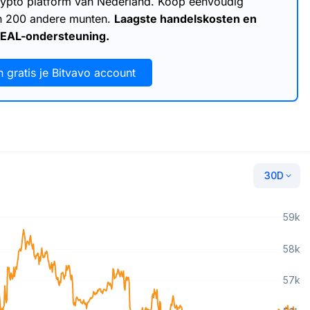
 crypto platform van Nederland. Koop eenvoudig
an 200 andere munten.
Laagste handelskosten en
DEAL-ondersteuning.
 gratis je Bitvavo account