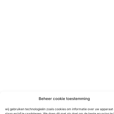
Beheer cookie toestemming
wij gebruiken technologieën zoals cookies om informatie over uw apparaat 
slaan en/of te raadplegen. We doen dit met als doel om de beste ervaring te