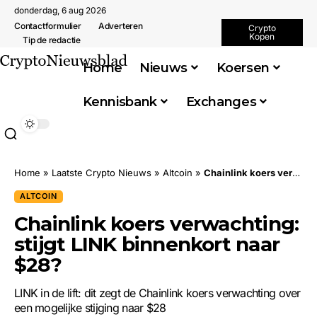
donderdag, 6 aug 2026
Contactformulier
Adverteren
Crypto
Kopen
Tip de redactie
Home
Nieuws
Koersen
Kennisbank
Exchanges
Home
»
Laatste Crypto Nieuws
»
Altcoin
»
Chainlink koers verwachting: stijgt LINK binnenkort naar $28?
ALTCOIN
Chainlink koers verwachting:
stijgt LINK binnenkort naar
$28?
LINK in de lift: dit zegt de Chainlink koers verwachting over
een mogelijke stijging naar $28