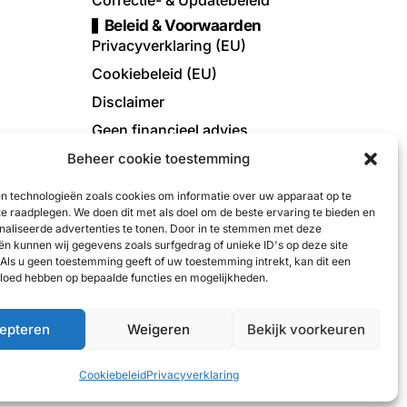
Correctie- & Updatebeleid
Beleid & Voorwaarden
Privacyverklaring (EU)
Cookiebeleid (EU)
Disclaimer
Geen financieel advies
Affiliate Disclaimer
Beheer cookie toestemming
Algemene Voorwaarden
en technologieën zoals cookies om informatie over uw apparaat op te
Contact
te raadplegen. We doen dit met als doel om de beste ervaring te bieden en
aliseerde advertenties te tonen. Door in te stemmen met deze
Contactformulier
ën kunnen wij gegevens zoals surfgedrag of unieke ID's op deze site
Adverteren
Als u geen toestemming geeft of uw toestemming intrekt, kan dit een
vloed hebben op bepaalde functies en mogelijkheden.
Tip de redactie
epteren
Weigeren
Bekijk voorkeuren
8.290.379 (KvK België) | BTW: BE0768290379 | E-
Cookiebeleid
Privacyverklaring