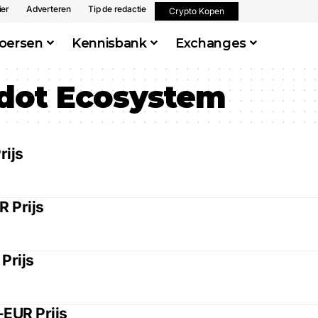
ier
Adverteren
Tip de redactie
Crypto Kopen
oersen
Kennisbank
Exchanges
dot Ecosystem
rijs
 Prijs
Prijs
EUR Prijs