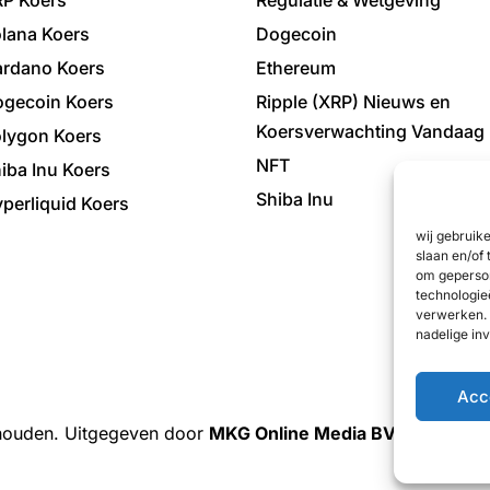
P Koers
Regulatie & Wetgeving
lana Koers
Dogecoin
rdano Koers
Ethereum
gecoin Koers
Ripple (XRP) Nieuws en
Koersverwachting Vandaag
lygon Koers
NFT
iba Inu Koers
Shiba Inu
perliquid Koers
wij gebruik
slaan en/of 
om geperson
technologie
verwerken. 
nadelige in
Acc
ehouden. Uitgegeven door
MKG Online Media BV
| KBO: 076