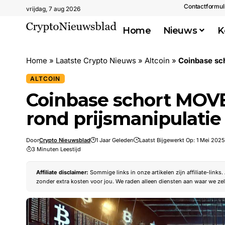
Contactformul
vrijdag, 7 aug 2026
Home
Nieuws
K
Home
»
Laatste Crypto Nieuws
»
Altcoin
»
Coinbase sc
ALTCOIN
Coinbase schort MOVE
rond prijsmanipulatie
Door
Crypto Nieuwsblad
1 Jaar Geleden
Laatst Bijgewerkt Op: 1 Mei 2025
3 Minuten Leestijd
Affiliate disclaimer:
Sommige links in onze artikelen zijn affiliate-links
zonder extra kosten voor jou. We raden alleen diensten aan waar we zel