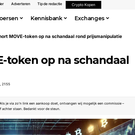
ier
Adverteren
Tip de redactie
Crypto Kopen
oersen
Kennisbank
Exchanges
hort MOVE-token op na schandaal rond prijsmanipulatie
-token op na schandaal
, 21:55
. Als je via zo’n link een aankoop doet, ontvangen wij mogelijk een commissie –
f achter staan. Bedankt voor de steun.