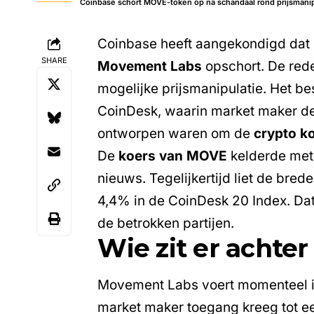
Coinbase schort MOVE-token op na schandaal rond prijsmanip
Coinbase heeft aangekondigd dat h
SHARE
Movement Labs
opschort. De red
mogelijke prijsmanipulatie. Het b
CoinDesk, waarin market maker de
ontworpen waren om de
crypto k
De
koers van MOVE
kelderde met
nieuws. Tegelijkertijd liet de brede
4,4% in de CoinDesk 20 Index. Dat
de betrokken partijen.
Wie zit er achte
Movement Labs voert momenteel in
market maker toegang kreeg tot ee