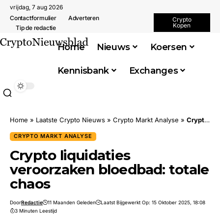
vrijdag, 7 aug 2026
Contactformulier
Adverteren
Crypto
Kopen
Tip de redactie
Home
Nieuws
Koersen
Kennisbank
Exchanges
Home
»
Laatste Crypto Nieuws
»
Crypto Markt Analyse
»
Crypto liquidaties veroorzaken bloedbad: totale chaos
CRYPTO MARKT ANALYSE
Crypto liquidaties
veroorzaken bloedbad: totale
chaos
Door
Redactie
11 Maanden Geleden
Laatst Bijgewerkt Op: 15 Oktober 2025, 18:08
3 Minuten Leestijd