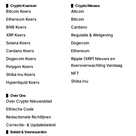
Crypto Koersen
Crypto Nieuws
Bitcoin Koers
Altcoin
Ethereum Koers
Bitcoin
BNB Koers
Cardano
XRP Koers
Regulatie & Wetgeving
Solana Koers
Dogecoin
Cardano Koers
Ethereum
Dogecoin Koers
Ripple (XRP) Nieuws en
Koersverwachting Vandaag
Polygon Koers
NFT
Shiba Inu Koers
Shiba Inu
Hyperliquid Koers
Over Ons
Over Crypto Nieuwsblad
Ethische Code
Redactionele Richtlijnen
Correctie- & Updatebeleid
Beleid & Voorwaarden