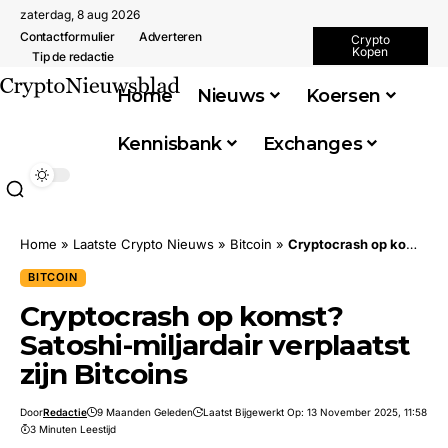
zaterdag, 8 aug 2026
Contactformulier
Adverteren
Crypto
Kopen
Tip de redactie
Home
Nieuws
Koersen
Kennisbank
Exchanges
Home
»
Laatste Crypto Nieuws
»
Bitcoin
»
Cryptocrash op komst? Satoshi-miljardair verplaatst zijn Bitcoins
BITCOIN
Cryptocrash op komst?
Satoshi-miljardair verplaatst
zijn Bitcoins
Door
Redactie
9 Maanden Geleden
Laatst Bijgewerkt Op: 13 November 2025, 11:58
3 Minuten Leestijd