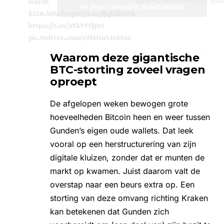
worth
en deze inhoud in te schakelen
$258.58M.
https://t.co/fjqIGflm7B
https://t.co/xYkVYFjpy1
pic.twitter.com/eHMm54t6Am
Waarom deze gigantische
BTC-storting zoveel vragen
oproept
De afgelopen weken bewogen grote
hoeveelheden
Bitcoin
heen en weer tussen
Gunden’s eigen oude wallets. Dat leek
vooral op een herstructurering van zijn
digitale kluizen, zonder dat er munten de
markt op kwamen. Juist daarom valt de
overstap naar een beurs extra op. Een
storting van deze omvang richting Kraken
kan betekenen dat Gunden zich