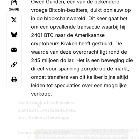
Owen Gunden, een van de bekendere
vroege Bitcoin-bezitters, duikt opnieuw op
SHARE
in de
blockchainwereld
. Dit keer gaat het
om een opvallende transactie waarbij hij
2401 BTC naar de Amerikaanse
cryptobeurs Kraken heeft gestuurd. De
waarde van deze overdracht ligt rond de
245 miljoen dollar. Het is een beweging die
direct voor spanning zorgde op de markt,
omdat transfers van dit kaliber bijna altijd
leiden tot speculaties over een mogelijke
verkoop.
Owen Gunden has deposited
2,401
$BTC
, worth $244.96M,
into
#Kraken
, 3 hours ago.
— Onchain Lens
Novem
Owen still holds 2,499
$BTC
,
Klik om marketing cookies te accepteren
(@OnchainLens)
13, 20