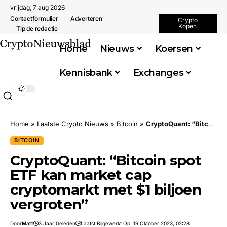
vrijdag, 7 aug 2026
Contactformulier
Adverteren
Crypto
Kopen
Tip de redactie
Home
Nieuws
Koersen
Kennisbank
Exchanges
Home
»
Laatste Crypto Nieuws
»
Bitcoin
»
CryptoQuant: “Bitcoin spot ETF kan market cap cryptomarkt met $1 biljoen vergroten”
BITCOIN
CryptoQuant: “Bitcoin spot
ETF kan market cap
cryptomarkt met $1 biljoen
vergroten”
Door
Matt
3 Jaar Geleden
Laatst Bijgewerkt Op: 19 Oktober 2023, 02:28