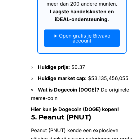
meer dan 200 andere munten.
Laagste handelskosten en
iDEAL-ondersteuning.
➤ Open gratis je Bitvavo
account
Huidige prijs:
$0.37
Huidige market cap:
$53,135,456,055
Wat is Dogecoin (DOGE)?
De originele
meme-coin
Hier kun je Dogecoin (DOGE) kopen!
5. Peanut (PNUT)
Peanut (PNUT)
kende een explosieve
stijging dankzij nieuwe noteringen op grote