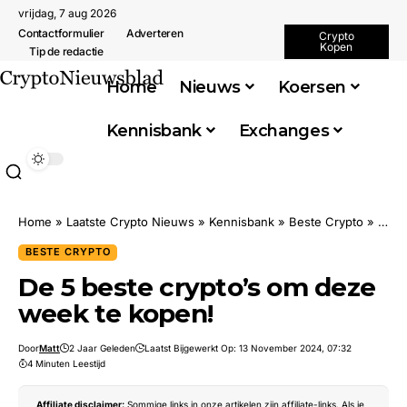
vrijdag, 7 aug 2026
Contactformulier
Adverteren
Crypto
Kopen
Tip de redactie
Home
Nieuws
Koersen
Kennisbank
Exchanges
Home
»
Laatste Crypto Nieuws
»
Kennisbank
»
Beste Crypto
»
De 5
BESTE CRYPTO
De 5 beste crypto’s om deze
week te kopen!
Door
Matt
2 Jaar Geleden
Laatst Bijgewerkt Op: 13 November 2024, 07:32
4 Minuten Leestijd
Affiliate disclaimer:
Sommige links in onze artikelen zijn affiliate-links. Als je