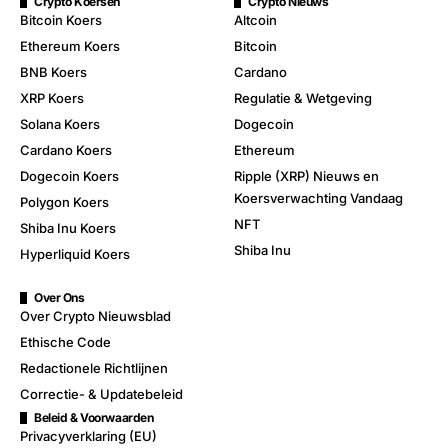
Crypto Koersen
Crypto Nieuws
Bitcoin Koers
Altcoin
Ethereum Koers
Bitcoin
BNB Koers
Cardano
XRP Koers
Regulatie & Wetgeving
Solana Koers
Dogecoin
Cardano Koers
Ethereum
Dogecoin Koers
Ripple (XRP) Nieuws en
Koersverwachting Vandaag
Polygon Koers
NFT
Shiba Inu Koers
Shiba Inu
Hyperliquid Koers
Over Ons
Over Crypto Nieuwsblad
Ethische Code
Redactionele Richtlijnen
Correctie- & Updatebeleid
Beleid & Voorwaarden
Privacyverklaring (EU)