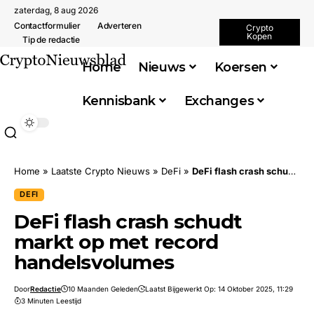
zaterdag, 8 aug 2026
Contactformulier
Adverteren
Crypto
Kopen
Tip de redactie
Home
Nieuws
Koersen
Kennisbank
Exchanges
Home
»
Laatste Crypto Nieuws
»
DeFi
»
DeFi flash crash schudt markt op met record handelsvolumes
DEFI
DeFi flash crash schudt
markt op met record
handelsvolumes
Door
Redactie
10 Maanden Geleden
Laatst Bijgewerkt Op: 14 Oktober 2025, 11:29
3 Minuten Leestijd