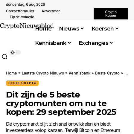
donderdag, 6 aug 2026
Contactformulier
Adverteren
Crypto
Kopen
Tip de redactie
Home
Nieuws
Koersen
Kennisbank
Exchanges
Home
»
Laatste Crypto Nieuws
»
Kennisbank
»
Beste Crypto
»
Dit 
BESTE CRYPTO
Dit zijn de 5 beste
cryptomunten om nu te
kopen: 29 september 2025
De cryptomarkt blijft zich snel ontwikkelen en biedt
investeerders volop kansen. Terwijl Bitcoin en Ethereum