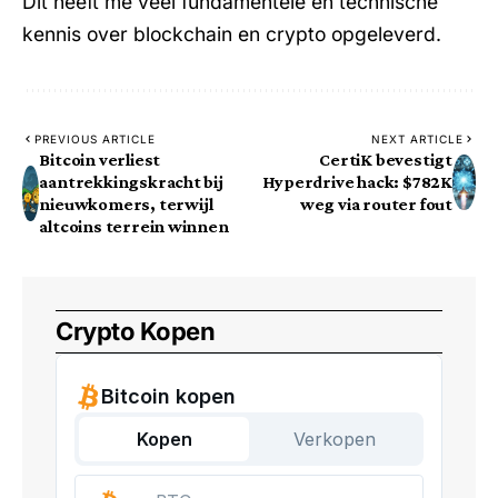
Dit heeft me veel fundamentele en technische
kennis over blockchain en crypto opgeleverd.
PREVIOUS ARTICLE
NEXT ARTICLE
Bitcoin verliest
CertiK bevestigt
aantrekkingskracht bij
Hyperdrive hack: $782K
nieuwkomers, terwijl
weg via router fout
altcoins terrein winnen
Crypto Kopen