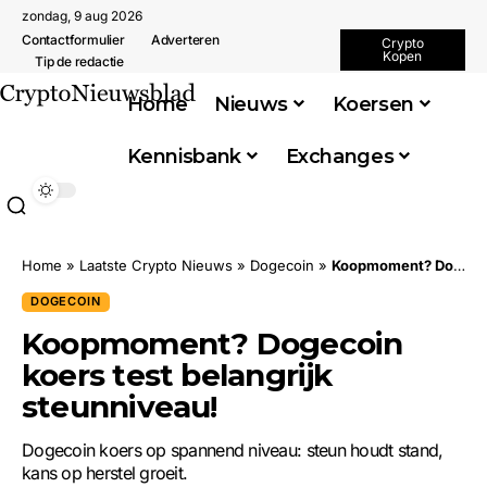
zondag, 9 aug 2026
Contactformulier
Adverteren
Crypto
Kopen
Tip de redactie
Home
Nieuws
Koersen
Kennisbank
Exchanges
Home
»
Laatste Crypto Nieuws
»
Dogecoin
»
Koopmoment? Dogecoin koers test belangrijk steunniveau!
DOGECOIN
Koopmoment? Dogecoin
koers test belangrijk
steunniveau!
Dogecoin koers op spannend niveau: steun houdt stand,
kans op herstel groeit.