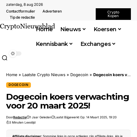
zaterdag, 8 aug 2026
Contactformulier
Adverteren
Crypto
Kopen
Tip de redactie
Home
Nieuws
Koersen
Kennisbank
Exchanges
Home
»
Laatste Crypto Nieuws
»
Dogecoin
»
Dogecoin koers verwachting voor 20 maart 2025!
DOGECOIN
Dogecoin koers verwachting
voor 20 maart 2025!
Door
Redactie
1 Jaar Geleden
Laatst Bijgewerkt Op: 14 Maart 2025, 19:20
3 Minuten Leestijd
Affiliate disclaimer:
Sommige links in onze artikelen zijn affiliate-links. Als je