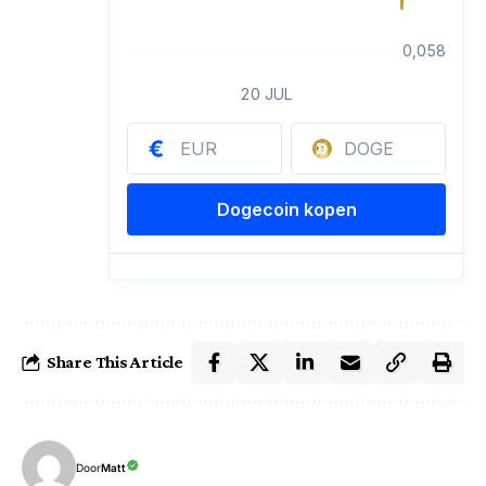
Share This Article
Door
Matt