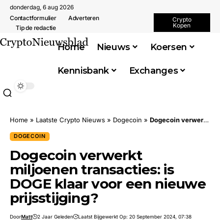
donderdag, 6 aug 2026
Contactformulier
Adverteren
Crypto
Kopen
Tip de redactie
Home
Nieuws
Koersen
Kennisbank
Exchanges
Home
»
Laatste Crypto Nieuws
»
Dogecoin
»
Dogecoin verwerkt miljoenen transacties: is DOGE klaar voor een nieuwe prijsstijging?
DOGECOIN
Dogecoin verwerkt
miljoenen transacties: is
DOGE klaar voor een nieuwe
prijsstijging?
Door
Matt
2 Jaar Geleden
Laatst Bijgewerkt Op: 20 September 2024, 07:38