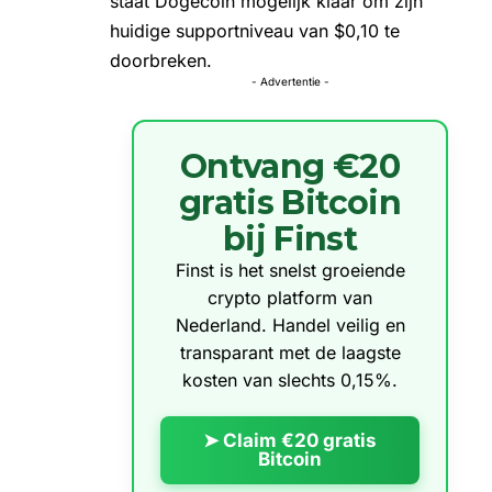
staat Dogecoin mogelijk klaar om zijn
huidige supportniveau van $0,10 te
doorbreken.
- Advertentie -
Ontvang €20
gratis Bitcoin
bij Finst
Finst is het snelst groeiende
crypto platform van
Nederland. Handel veilig en
transparant met de laagste
kosten van slechts 0,15%.
➤ Claim €20 gratis
Bitcoin