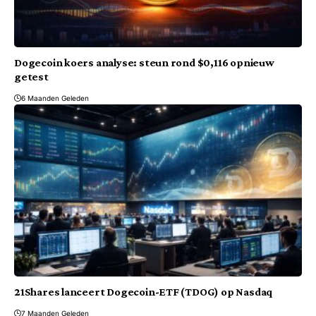
Dogecoin koers analyse: steun rond $0,116 opnieuw
getest
6 Maanden Geleden
21Shares lanceert Dogecoin-ETF (TDOG) op Nasdaq
7 Maanden Geleden