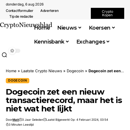
donderdag, 6 aug 2026
Contactformulier
Adverteren
Crypto
Kopen
Tip de redactie
Home
Nieuws
Koersen
Kennisbank
Exchanges
Home
»
Laatste Crypto Nieuws
»
Dogecoin
»
Dogecoin zet een nieuw transactierecord, maar het is niet wat het lijkt
DOGECOIN
Dogecoin zet een nieuw
transactierecord, maar het is
niet wat het lijkt
Door
Matt
3 Jaar Geleden
Laatst Bijgewerkt Op: 4 Februari 2024, 03:54
3 Minuten Leestijd