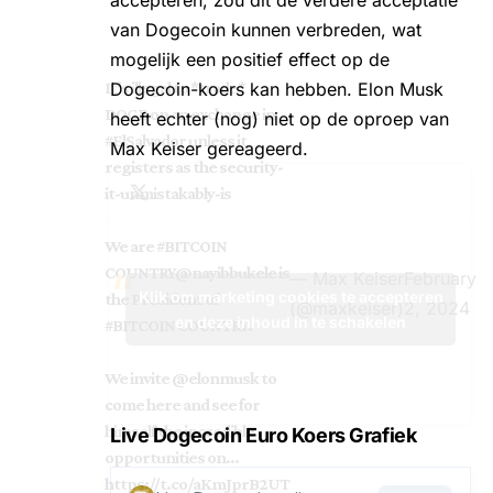
van Dogecoin kunnen verbreden, wat
mogelijk een positief effect op de
It’s illegal to *trade*
Dogecoin-koers kan hebben. Elon Musk
DOGE on an exchange in
heeft echter (nog) niet op de oproep van
#ElSalvador
unless it
Max Keiser gereageerd.
registers as the security-
it-unmistakably-is
We are
#BITCOIN
COUNTRY
@nayibbukele
is
— Max Keiser
February
Klik om marketing cookies te accepteren
the President of
(@maxkeiser)
2, 2024
en deze inhoud in te schakelen
#BITCOIN
COUNTRY.
We invite
@elonmusk
to
come here and see for
himself the incredible
Live Dogecoin Euro Koers Grafiek
opportunities on…
https://t.co/aKmJprB2UT