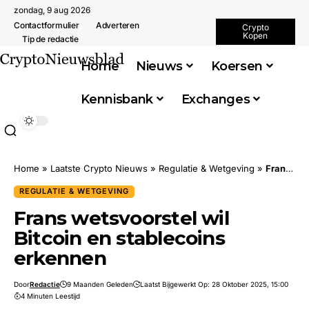
zondag, 9 aug 2026
Contactformulier
Adverteren
Crypto
Kopen
Tip de redactie
Home
Nieuws
Koersen
Kennisbank
Exchanges
Home
»
Laatste Crypto Nieuws
»
Regulatie & Wetgeving
»
Frans wetsvoorstel wil Bitcoin en stablecoins erkennen
REGULATIE & WETGEVING
Frans wetsvoorstel wil
Bitcoin en stablecoins
erkennen
Door
Redactie
9 Maanden Geleden
Laatst Bijgewerkt Op: 28 Oktober 2025, 15:00
4 Minuten Leestijd