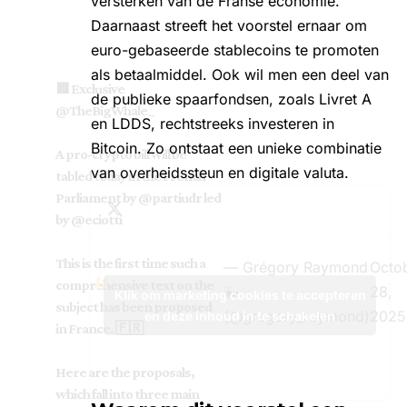
versterken van de Franse economie.
Daarnaast streeft het voorstel ernaar om
euro-gebaseerde stablecoins te promoten
als betaalmiddel. Ook wil men een deel van
🟥 Exclusive
de publieke spaarfondsen, zoals Livret A
@TheBigWhale_
en LDDS, rechtstreeks investeren in
Bitcoin. Zo ontstaat een unieke combinatie
A pro-crypto bill will be
van overheidssteun en digitale valuta.
tabled today in the French
Parliament by
@partiudr
led
by
@eciotti
This is the first time such a
— Grégory Raymond
Octo
comprehensive text on the
🐳
28,
Klik om marketing cookies te accepteren
subject has been proposed
(@gregory_raymond)
2025
en deze inhoud in te schakelen
in France. 🇫🇷
Here are the proposals,
which fall into three main