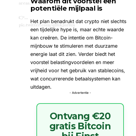
Waarom dit voorstel een
areas.
potentiële mijlpaal is
👉…
Het plan benadrukt dat crypto niet slechts
pic.twitter.com/qIf6KJor8m
een tijdelijke hype is, maar echte waarde
kan creëren. De intentie om Bitcoin-
mijnbouw te stimuleren met duurzame
energie laat dit zien. Verder biedt het
voorstel belastingvoordelen en meer
vrijheid voor het gebruik van stablecoins,
wat concurrerende betaalsystemen kan
uitdagen.
- Advertentie -
Ontvang €20
gratis Bitcoin