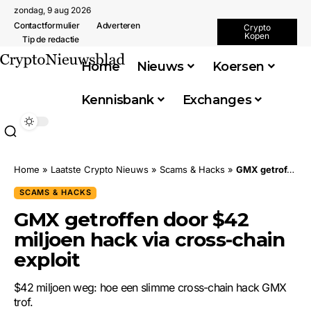
zondag, 9 aug 2026
Contactformulier
Adverteren
Crypto
Kopen
Tip de redactie
Home
Nieuws
Koersen
Kennisbank
Exchanges
Home
»
Laatste Crypto Nieuws
»
Scams & Hacks
»
GMX getroffen door $42 miljoen hack via cross-chain exploit
SCAMS & HACKS
GMX getroffen door $42
miljoen hack via cross-chain
exploit
$42 miljoen weg: hoe een slimme cross-chain hack GMX
trof.