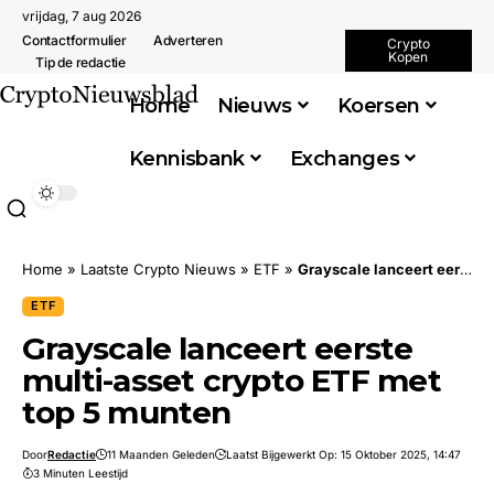
vrijdag, 7 aug 2026
Contactformulier
Adverteren
Crypto
Kopen
Tip de redactie
Home
Nieuws
Koersen
Kennisbank
Exchanges
Home
»
Laatste Crypto Nieuws
»
ETF
»
Grayscale lanceert eerste multi-asset crypto ETF met top 5 munten
ETF
Grayscale lanceert eerste
multi-asset crypto ETF met
top 5 munten
Door
Redactie
11 Maanden Geleden
Laatst Bijgewerkt Op: 15 Oktober 2025, 14:47
3 Minuten Leestijd