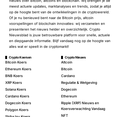
nieuws over Bitcoin, altcoins en blockchain. Wij brengen je de
meest actuele updates, marktanalyses en trends, zodat je altijd
op de hoogte bent van de ontwikkelingen in de cryptowereld.
Of je nu benieuwd bent naar de Bitcoin prijs, altcoin
voorspellingen of blockchain innovaties: wij verzamelen en
presenteren het nieuws helder en overzichtelijk. Crypto
Nieuwsblad is jouw betrouwbare platform voor snelle, actuele
en diepgaande informatie. Blijf vandaag nog op de hoogte van
alles wat er speelt in de cryptomarkt!
Crypto Koersen
Crypto Nieuws
Bitcoin Koers
Altcoin
Ethereum Koers
Bitcoin
BNB Koers
Cardano
XRP Koers
Regulatie & Wetgeving
Solana Koers
Dogecoin
Cardano Koers
Ethereum
Dogecoin Koers
Ripple (XRP) Nieuws en
Koersverwachting Vandaag
Polygon Koers
NFT
Shiba Inu Koers