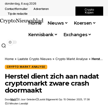
donderdag, 6 aug 2026
Contactformulier
Adverteren
Crypto
Kopen
Tip de redactie
Home
Nieuws
Koersen
Kennisbank
Exchanges
Home
»
Laatste Crypto Nieuws
»
Crypto Markt Analyse
»
Herstel dient zich aan nadat cryptomarkt zware crash doormaakt
CRYPTO MARKT ANALYSE
Herstel dient zich aan nadat
cryptomarkt zware crash
doormaakt
Door
Matt
2 Jaar Geleden
Laatst Bijgewerkt Op: 15 Oktober 2025, 17:38
3 Minuten Leestijd