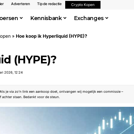
ier
Adverteren
Tip de redactie
Crypto Kopen
oersen
Kennisbank
Exchanges
Kopen
»
Hoe koop ik Hyperliquid (HYPE)?
uid (HYPE)?
ari 2026, 12:24
. Als je via zo’n link een aankoop doet, ontvangen wij mogelijk een commissie –
f achter staan. Bedankt voor de steun.