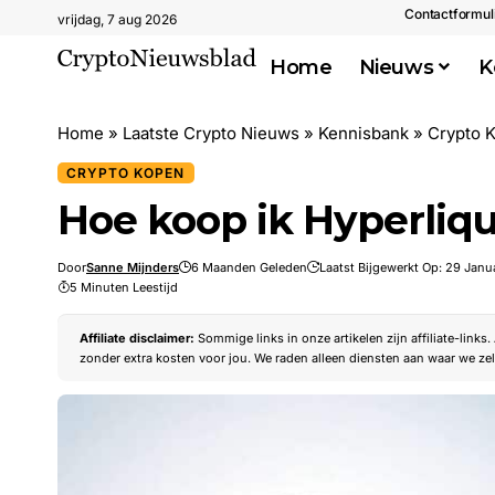
Contactformul
vrijdag, 7 aug 2026
Home
Nieuws
K
Home
»
Laatste Crypto Nieuws
»
Kennisbank
»
Crypto 
CRYPTO KOPEN
Hoe koop ik Hyperliq
Door
Sanne Mijnders
6 Maanden Geleden
Laatst Bijgewerkt Op: 29 Janu
5 Minuten Leestijd
Affiliate disclaimer:
Sommige links in onze artikelen zijn affiliate-links
zonder extra kosten voor jou. We raden alleen diensten aan waar we zel