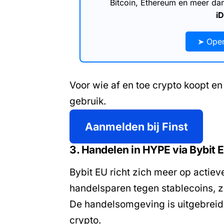
Bitcoin, Ethereum en meer d
i
➤ Open
Voor wie af en toe crypto koopt en w
gebruik.
Aanmelden bij Finst
3. Handelen in HYPE via Bybit 
Bybit EU richt zich meer op actiev
handelsparen tegen
stablecoins
, 
De handelsomgeving is uitgebreide
crypto.