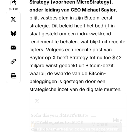
Strategy (voorheen MicroStrategy),
onder leiding van CEO Michael Saylor,
SHARE
blijft vastbesloten in zijn Bitcoin-eerst-
strategie. Dit beleid heeft het bedrijf in
staat gesteld om een indrukwekkend
rendement te behalen, wat blijkt uit recente
cijfers. Volgens een recente post van
Saylor op X heeft Strategy tot nu toe $7,2
miljard winst geboekt uit Bitcoin-bezit,
waarbij de waarde van de Bitcoin-
beleggingen is gestegen door een
strategische inzet van de digitale munten.
So far this year,
$MSTR
's 15.5%
—
May
BTC Yield equates to a BTC $
Michael
13,
Klik om marketing cookies te accepteren
Gain of $7.2 billion.
Saylor