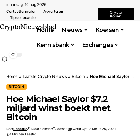
maandag, 10 aug 2026
Contactformulier
Adverteren
Crypto
Kopen
Tip de redactie
Home
Nieuws
Koersen
Kennisbank
Exchanges
Home
»
Laatste Crypto Nieuws
»
Bitcoin
»
Hoe Michael Saylor $7,2 miljard winst boekt met Bitcoin
BITCOIN
Hoe Michael Saylor $7,2
miljard winst boekt met
Bitcoin
Door
Redactie
1 Jaar Geleden
Laatst Bijgewerkt Op: 13 Mei 2025, 20:31
4 Minuten Leestijd