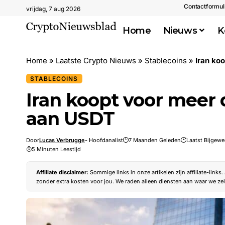
Contactformul
vrijdag, 7 aug 2026
Home
Nieuws
K
Home
»
Laatste Crypto Nieuws
»
Stablecoins
»
Iran ko
STABLECOINS
Iran koopt voor meer 
aan USDT
Door
Lucas Verbrugge
- Hoofdanalist
7 Maanden Geleden
Laatst Bijgewe
5 Minuten Leestijd
Affiliate disclaimer:
Sommige links in onze artikelen zijn affiliate-links
zonder extra kosten voor jou. We raden alleen diensten aan waar we zel