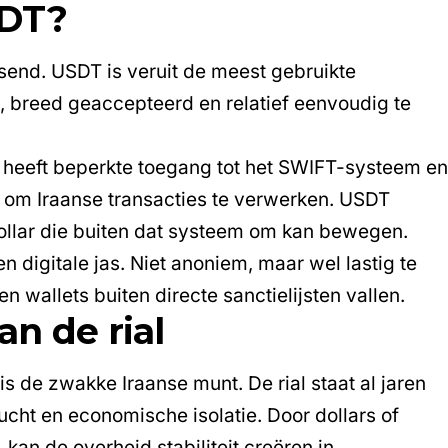
SDT?
ssend. USDT is veruit de meest gebruikte
de, breed geaccepteerd en relatief eenvoudig te
nd heeft beperkte toegang tot het SWIFT-systeem e
ig om Iraanse transacties te verwerken. USDT
 dollar die buiten dat systeem om kan bewegen.
en digitale jas. Niet anoniem, maar wel lastig te
 wallets buiten directe sanctielijsten vallen.
n de rial
is de zwakke Iraanse munt. De rial staat al jaren
lucht en economische isolatie. Door dollars of
kan de overheid stabiliteit creëren in