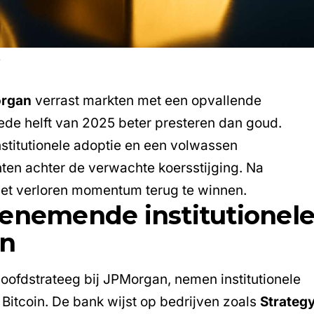
5
rgan
verrast markten met een opvallende
ede helft van 2025 beter presteren dan goud.
nstitutionele adoptie en een volwassen
hten achter de verwachte koersstijging. Na
het verloren momentum terug te winnen.
oenemende institutionel
in
hoofdstrateeg bij JPMorgan, nemen institutionele
 Bitcoin. De bank wijst op bedrijven zoals
Strateg