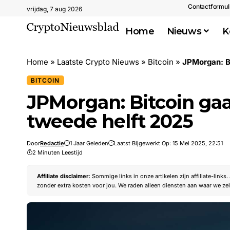
Contactformul
vrijdag, 7 aug 2026
Home
Nieuws
K
Home
»
Laatste Crypto Nieuws
»
Bitcoin
»
JPMorgan: Bi
BITCOIN
JPMorgan: Bitcoin gaa
tweede helft 2025
Door
Redactie
1 Jaar Geleden
Laatst Bijgewerkt Op: 15 Mei 2025, 22:51
2 Minuten Leestijd
Affiliate disclaimer:
Sommige links in onze artikelen zijn affiliate-links
zonder extra kosten voor jou. We raden alleen diensten aan waar we zel