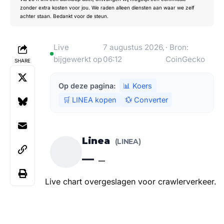
zonder extra kosten voor jou. We raden alleen diensten aan waar we zelf
achter staan. Bedankt voor de steun.
Live
7 augustus 2026,
· Bron:
bijgewerkt op
06:12
CoinGecko
SHARE
Op deze pagina:
📊 Koers
🛒 LINEA kopen
💱 Converter
Linea
(LINEA)
—
—
Live chart overgeslagen voor crawlerverkeer.