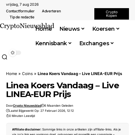
vrijdag, 7 aug 2026
Contactformulier
Adverteren
Crypto
Kopen
Tip de redactie
Home
Nieuws
Koersen
Kennisbank
Exchanges
Home
»
Coins
»
Linea Koers Vandaag – Live LINEA-EUR Prijs
Linea Koers Vandaag – Live
LINEA-EUR Prijs
Door
Crypto Nieuwsblad
6 Maanden Geleden
Laatst Bijgewerkt Op: 27 Februari 2026, 12:12
0 Minuten Leestijd
Affiliate disclaimer:
Sommige links in onze artikelen zijn affiliate-links. Als je
via zo’n link een aankoop doet, ontvangen wij mogelijk een commissie –