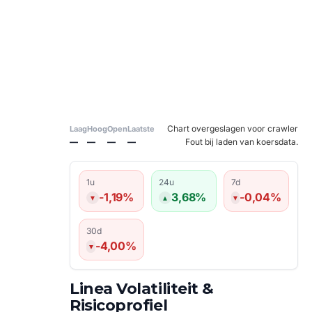
Chart overgeslagen voor crawler
Laag
Hoog
Open
Laatste
—
—
—
—
Fout bij laden van koersdata.
1u
24u
7d
-1,19%
3,68%
-0,04%
30d
-4,00%
Linea Volatiliteit &
Risicoprofiel