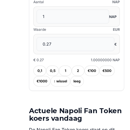
Aantal
NAP
NAP
Waarde
EUR
€
€ 0.27
1.00000000 NAP
0,1
0,5
1
2
€100
€500
€1000
↕ wissel
leeg
Actuele Napoli Fan Token
koers vandaag
De Napoli Fan Token koers staat op dit