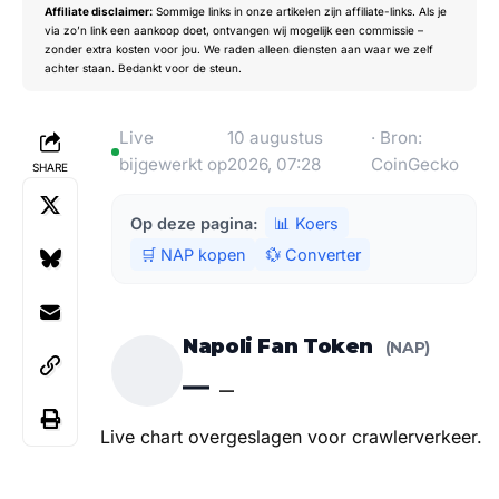
Affiliate disclaimer:
Sommige links in onze artikelen zijn affiliate-links. Als je
via zo’n link een aankoop doet, ontvangen wij mogelijk een commissie –
zonder extra kosten voor jou. We raden alleen diensten aan waar we zelf
achter staan. Bedankt voor de steun.
Live
10 augustus
· Bron:
bijgewerkt op
2026, 07:28
CoinGecko
SHARE
Op deze pagina:
📊 Koers
🛒 NAP kopen
💱 Converter
Napoli Fan Token
(NAP)
—
—
Live chart overgeslagen voor crawlerverkeer.