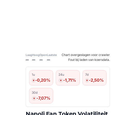
Chart overgeslagen voor crawler
Laag
Hoog
Open
Laatste
—
—
—
—
Fout bij laden van koersdata.
1u
24u
7d
-0,20%
-1,71%
-2,50%
30d
-7,07%
Napoli Fan Token Volatiliteit