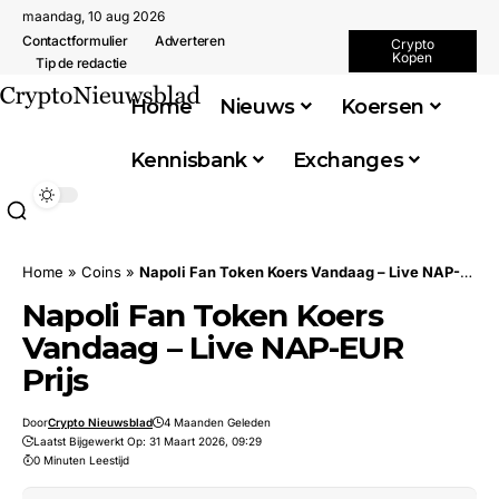
maandag, 10 aug 2026
Contactformulier
Adverteren
Crypto
Kopen
Tip de redactie
Home
Nieuws
Koersen
Kennisbank
Exchanges
Home
»
Coins
»
Napoli Fan Token Koers Vandaag – Live NAP-EUR Prijs
Napoli Fan Token Koers
Vandaag – Live NAP-EUR
Prijs
Door
Crypto Nieuwsblad
4 Maanden Geleden
Laatst Bijgewerkt Op: 31 Maart 2026, 09:29
0 Minuten Leestijd