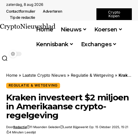
zaterdag, 8 aug 2026
Contactformulier
Adverteren
Crypto
Kopen
Tip de redactie
Home
Nieuws
Koersen
Kennisbank
Exchanges
Home
»
Laatste Crypto Nieuws
»
Regulatie & Wetgeving
»
Kraken investeert $2 miljoen in Amerikaanse crypto-regelgeving
REGULATIE & WETGEVING
Kraken investeert $2 miljoen
in Amerikaanse crypto-
regelgeving
Door
Redactie
11 Maanden Geleden
Laatst Bijgewerkt Op: 15 Oktober 2025, 15:21
4 Minuten Leestijd