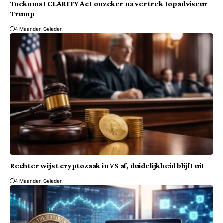
Toekomst CLARITY Act onzeker na vertrek topadviseur
Trump
4 Maanden Geleden
Rechter wijst cryptozaak in VS af, duidelijkheid blijft uit
4 Maanden Geleden