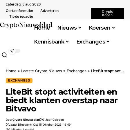
zaterdag, 8 aug 2026
Contactformulier
Adverteren
Crypto
Kopen
Tip de redactie
Home
Nieuws
Koersen
Kennisbank
Exchanges
Home
»
Laatste Crypto Nieuws
»
Exchanges
»
LiteBit stopt activiteiten en biedt klanten overstap naar Bitvavo
EXCHANGES
LiteBit stopt activiteiten en
biedt klanten overstap naar
Bitvavo
Door
Crypto Nieuwsblad
3 Jaar Geleden
Laatst Bijgewerkt Op: 15 Oktober 2025, 15:49
2 Minuten Leestijd