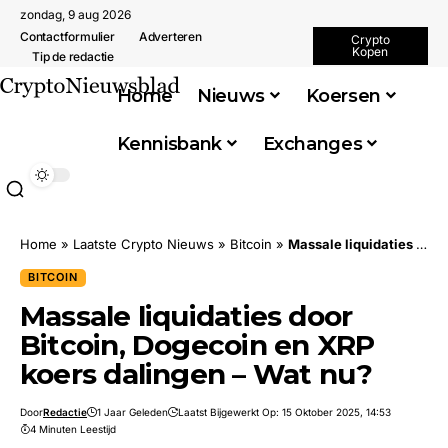
zondag, 9 aug 2026
Contactformulier
Adverteren
Crypto
Kopen
Tip de redactie
Home
Nieuws
Koersen
Kennisbank
Exchanges
Home
»
Laatste Crypto Nieuws
»
Bitcoin
»
Massale liquidaties door Bitcoin, Dogecoin en XRP koers dalingen – Wat nu?
BITCOIN
Massale liquidaties door
Bitcoin, Dogecoin en XRP
koers dalingen – Wat nu?
Door
Redactie
1 Jaar Geleden
Laatst Bijgewerkt Op: 15 Oktober 2025, 14:53
4 Minuten Leestijd