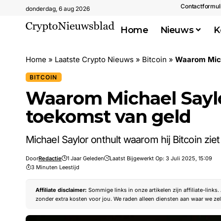
Contactformul
donderdag, 6 aug 2026
Home
Nieuws
K
Home
»
Laatste Crypto Nieuws
»
Bitcoin
»
Waarom Micha
BITCOIN
Waarom Michael Saylor
toekomst van geld
Michael Saylor onthult waarom hij Bitcoin ziet
Door
Redactie
1 Jaar Geleden
Laatst Bijgewerkt Op: 3 Juli 2025, 15:09
3 Minuten Leestijd
Affiliate disclaimer:
Sommige links in onze artikelen zijn affiliate-links
zonder extra kosten voor jou. We raden alleen diensten aan waar we zel