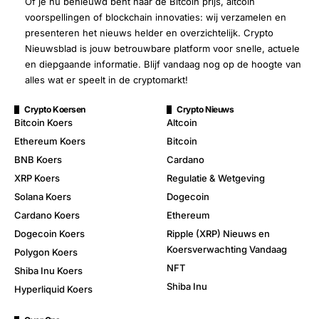
Of je nu benieuwd bent naar de Bitcoin prijs, altcoin
voorspellingen of blockchain innovaties: wij verzamelen en
presenteren het nieuws helder en overzichtelijk. Crypto
Nieuwsblad is jouw betrouwbare platform voor snelle, actuele
en diepgaande informatie. Blijf vandaag nog op de hoogte van
alles wat er speelt in de cryptomarkt!
Crypto Koersen
Crypto Nieuws
Bitcoin Koers
Altcoin
Ethereum Koers
Bitcoin
BNB Koers
Cardano
XRP Koers
Regulatie & Wetgeving
Solana Koers
Dogecoin
Cardano Koers
Ethereum
Dogecoin Koers
Ripple (XRP) Nieuws en
Koersverwachting Vandaag
Polygon Koers
NFT
Shiba Inu Koers
Shiba Inu
Hyperliquid Koers