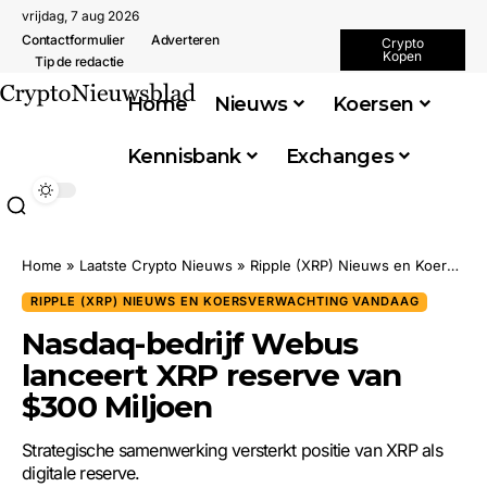
vrijdag, 7 aug 2026
Contactformulier
Adverteren
Crypto
Kopen
Tip de redactie
Home
Nieuws
Koersen
Kennisbank
Exchanges
Home
»
Laatste Crypto Nieuws
»
Ripple (XRP) Nieuws en Koersverwachting Vandaag
RIPPLE (XRP) NIEUWS EN KOERSVERWACHTING VANDAAG
Nasdaq-bedrijf Webus
lanceert XRP reserve van
$300 Miljoen
Strategische samenwerking versterkt positie van XRP als
digitale reserve.