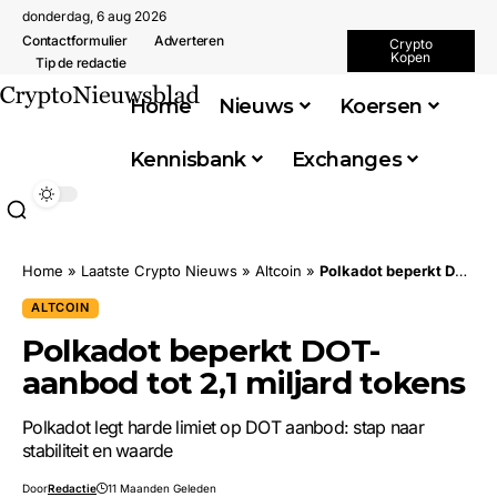
donderdag, 6 aug 2026
Contactformulier
Adverteren
Crypto
Kopen
Tip de redactie
Home
Nieuws
Koersen
Kennisbank
Exchanges
Home
»
Laatste Crypto Nieuws
»
Altcoin
»
Polkadot beperkt DOT-aanbod tot 2,1 miljard tokens
ALTCOIN
Polkadot beperkt DOT-
aanbod tot 2,1 miljard tokens
Polkadot legt harde limiet op DOT aanbod: stap naar
stabiliteit en waarde
Door
Redactie
11 Maanden Geleden