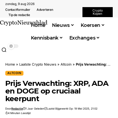
zondag, 9 aug 2026
Contactformulier
Adverteren
Crypto
Kopen
Tip de redactie
Home
Nieuws
Koersen
Kennisbank
Exchanges
Home
»
Laatste Crypto Nieuws
»
Altcoin
»
Prijs Verwachting: XRP, ADA en DOGE op cruciaal keerpunt
ALTCOIN
Prijs Verwachting: XRP, ADA
en DOGE op cruciaal
keerpunt
Door
Redactie
1 Jaar Geleden
Laatst Bijgewerkt Op: 19 Mei 2025, 21:02
4 Minuten Leestijd