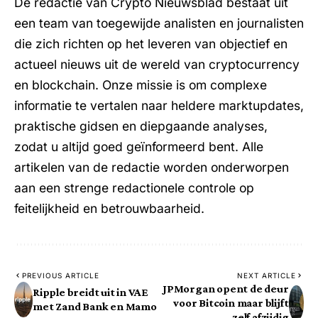
De redactie van Crypto Nieuwsblad bestaat uit
een team van toegewijde analisten en journalisten
die zich richten op het leveren van objectief en
actueel nieuws uit de wereld van cryptocurrency
en blockchain. Onze missie is om complexe
informatie te vertalen naar heldere marktupdates,
praktische gidsen en diepgaande analyses,
zodat u altijd goed geïnformeerd bent. Alle
artikelen van de redactie worden onderworpen
aan een strenge redactionele controle op
feitelijkheid en betrouwbaarheid.
PREVIOUS ARTICLE
NEXT ARTICLE
JPMorgan opent de deur
Ripple breidt uit in VAE
voor Bitcoin maar blijft
met Zand Bank en Mamo
zelf afzijdig