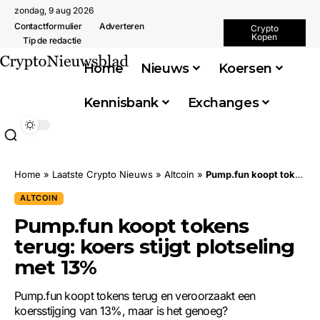
zondag, 9 aug 2026
Contactformulier
Adverteren
Crypto
Kopen
Tip de redactie
Home
Nieuws
Koersen
Kennisbank
Exchanges
Home
»
Laatste Crypto Nieuws
»
Altcoin
»
Pump.fun koopt tokens terug: koers stijgt plotseling met 13%
ALTCOIN
Pump.fun koopt tokens
terug: koers stijgt plotseling
met 13%
Pump.fun koopt tokens terug en veroorzaakt een
koersstijging van 13%, maar is het genoeg?