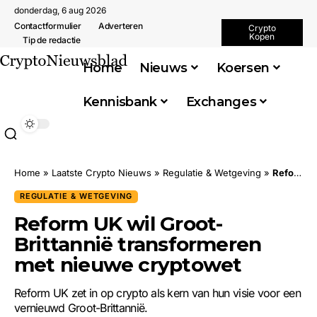
donderdag, 6 aug 2026
Contactformulier
Adverteren
Crypto
Kopen
Tip de redactie
Home
Nieuws
Koersen
Kennisbank
Exchanges
Home
»
Laatste Crypto Nieuws
»
Regulatie & Wetgeving
»
Reform UK wil Groot-Brittannië transformeren met nieuwe cryptowet
REGULATIE & WETGEVING
Reform UK wil Groot-
Brittannië transformeren
met nieuwe cryptowet
Reform UK zet in op crypto als kern van hun visie voor een
vernieuwd Groot-Brittannië.