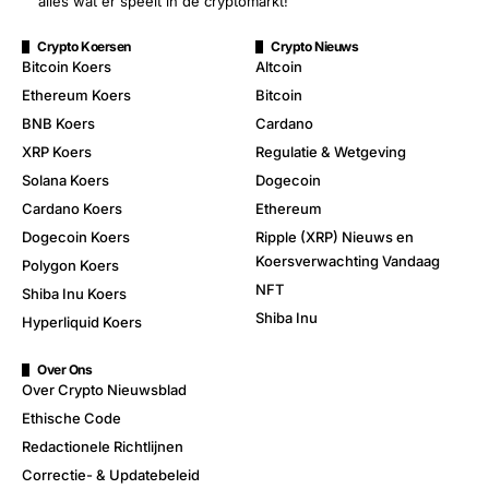
alles wat er speelt in de cryptomarkt!
Crypto Koersen
Crypto Nieuws
Bitcoin Koers
Altcoin
Ethereum Koers
Bitcoin
BNB Koers
Cardano
XRP Koers
Regulatie & Wetgeving
Solana Koers
Dogecoin
Cardano Koers
Ethereum
Dogecoin Koers
Ripple (XRP) Nieuws en
Koersverwachting Vandaag
Polygon Koers
NFT
Shiba Inu Koers
Shiba Inu
Hyperliquid Koers
Over Ons
Over Crypto Nieuwsblad
Ethische Code
Redactionele Richtlijnen
Correctie- & Updatebeleid